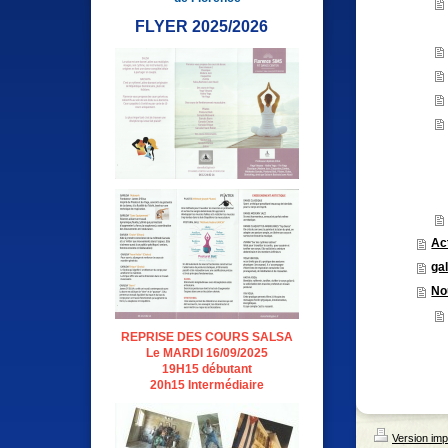
FLYER 2025/2026
Ac
ga
No
REPRISE DES COURS SALSA
Le MARDI 16/09/2025
19H15 débutant
20h15 Intermédiaire
Version imp