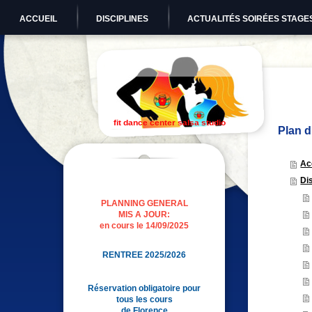
ACCUEIL
DISCIPLINES
ACTUALITÉS SOIRÉES STAGE
fit dance center salsa studio
Plan d
Ac
Di
PLANNING GENERAL
MIS A JOUR:
en cours le 14/09/2025
RENTREE 2025/2026
Réservation obligatoire pour
tous les cours
de Florence