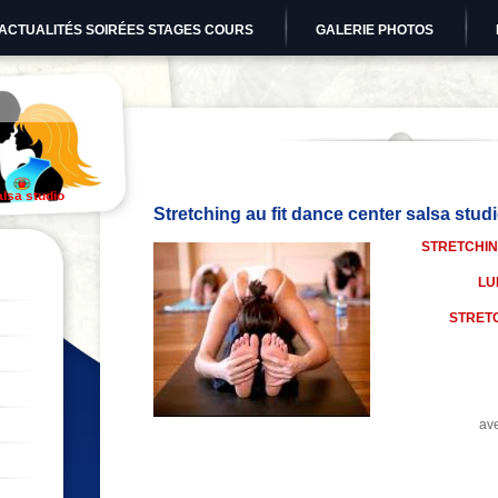
ACTUALITÉS SOIRÉES STAGES COURS
GALERIE PHOTOS
alsa studio
Stretching au fit dance center salsa stud
STRETCHIN
LU
STRET
av