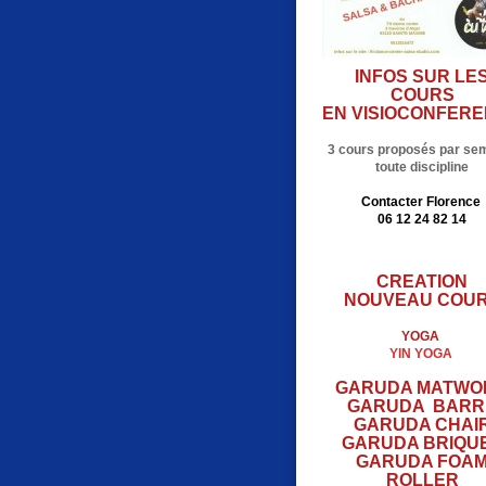
INFOS SUR LE
COURS
EN VISIOCONFER
3 cours proposés par se
toute discipline
Contacter Florence
06 12 24 82 14
CREATION
NOUVEAU COU
YOGA
YIN YOGA
GARUDA MATWO
GARUDA BARR
GARUDA CHAI
GARUDA BRIQU
GARUDA FOA
ROLLER