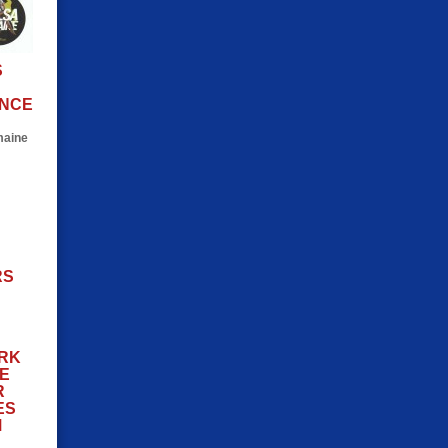
S
ENCE
maine
RS
RK
E
R
ES
M