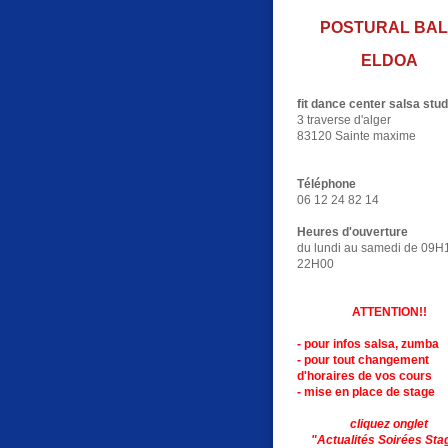
POSTURAL BAL
ELDOA
fit dance center salsa stud
3 traverse d'alger
83120 Sainte maxime
Téléphone
06 12 24 82 14
Heures d'ouverture
du lundi au samedi de 09H
22H00
ATTENTION!!
- pour infos salsa, zumba
- pour tout changement
d'horaires de vos cours
- mise en place de stage
cliquez onglet
"Actualités S
oirées Sta