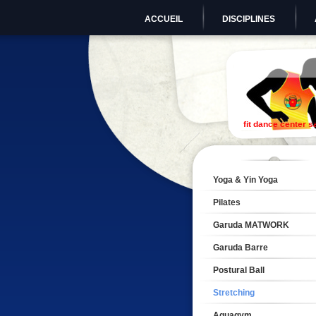
ACCUEIL
DISCIPLINES
fit dance center s
Yoga & Yin Yoga
Pilates
Garuda MATWORK
Garuda Barre
Postural Ball
Stretching
Aquagym