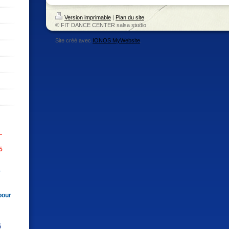
Version imprimable
|
Plan du site
© FIT DANCE CENTER salsa studio
Site créé avec
IONOS MyWebsite
.
L
5
6
pour
6