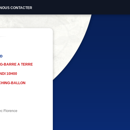
NOUS CONTACTER
io
G-BARRE A TERRE
NDI 10H00
CHING-BALLON
ec Florence