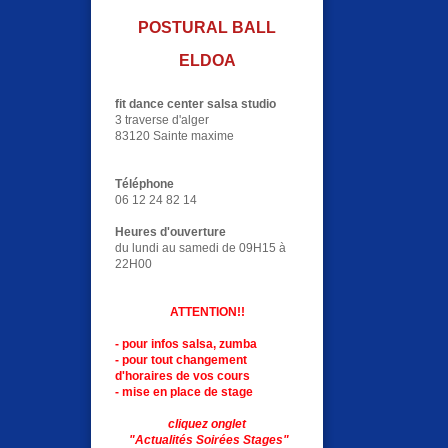
POSTURAL BALL
ELDOA
fit dance center salsa studio
3 traverse d'alger
83120 Sainte maxime
Téléphone
06 12 24 82 14
Heures d'ouverture
du lundi au samedi de 09H15 à
22H00
ATTENTION!!
- pour infos salsa, zumba
- pour tout changement
d'horaires de vos cours
- mise en place de stage
cliquez onglet
"Actualités S
oirées Stages"