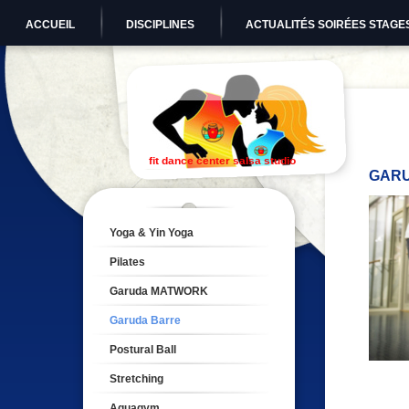
ACCUEIL
DISCIPLINES
ACTUALITÉS SOIRÉES STAGE
fit dance center salsa studio
GARU
Yoga & Yin Yoga
Pilates
Garuda MATWORK
Garuda Barre
Postural Ball
Stretching
Aquagym