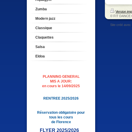
Zumba
Version imp
© FIT DANCE 
Modern jazz
Site créé avec
Classique
Claquettes
Salsa
Eldoa
PLANNING GENERAL
MIS A JOUR:
en cours le 14/09/2025
RENTREE 2025/2026
Réservation obligatoire pour
tous les cours
de Florence
FLYER 2025/2026