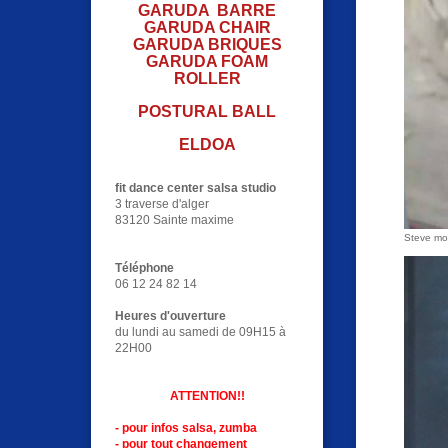
GARUDA BARRE
GARUDA CHAIR
GARUDA BRIQUES
GARUDA FOAM
ROLLER
POSTURAL BALL
ELDOA
fit dance center salsa studio
3 traverse d'alger
83120 Sainte maxime
Steve mo
Téléphone
06 12 24 82 14
Heures d'ouverture
du lundi au samedi de 09H15 à
22H00
ATTENTION!!
- pour infos salsa, zumba
- pour tout changement