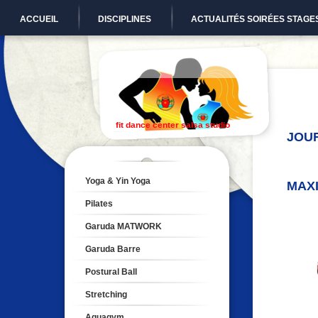
ACCUEIL
DISCIPLINES
ACTUALITÉS SOIRÉES STAGE
fit dance center salsa studio
JOUR
LE
AU
Yoga & Yin Yoga
MAX
Pilates
Garuda MATWORK
Garuda Barre
Postural Ball
Stretching
Aquagym