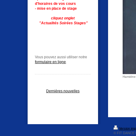
d'horaires de vos cours
- mise en place de stage
cliquez onglet
"Actualités S
oirées Stages"
Vous pouvez aussi utiliser notre
formulaire en ligne
.
Hamidine
Dernières nouvelles
Version imp
© FIT DANCE 