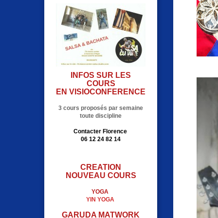
Quel
INFOS SUR LES
COURS
EN VISIOCONFERENCE
3 cours proposés par semaine
toute discipline
Contacter Florence
06 12 24 82 14
CREATION
NOUVEAU COURS
YOGA
YIN YOGA
GARUDA MATWORK